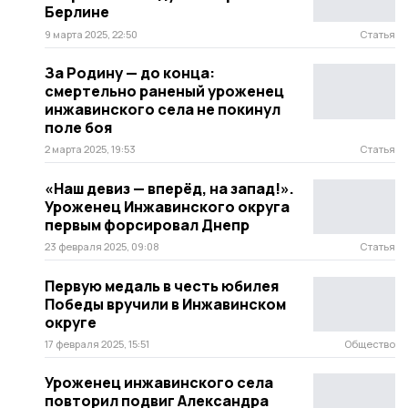
Берлине
9 марта 2025, 22:50
Статья
За Родину — до конца:
смертельно раненый уроженец
инжавинского села не покинул
поле боя
2 марта 2025, 19:53
Статья
«Наш девиз — вперёд, на запад!».
Уроженец Инжавинского округа
первым форсировал Днепр
23 февраля 2025, 09:08
Статья
Первую медаль в честь юбилея
Победы вручили в Инжавинском
округе
17 февраля 2025, 15:51
Общество
Уроженец инжавинского села
повторил подвиг Александра