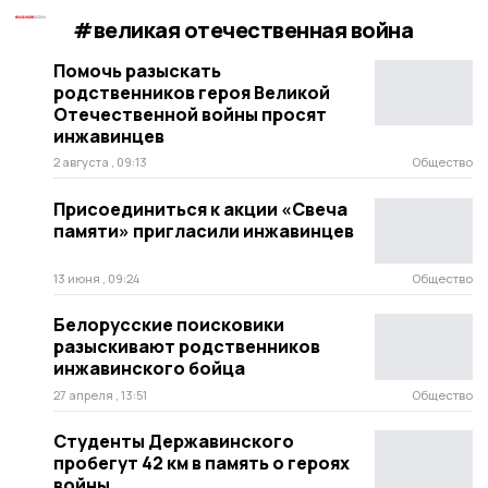
#великая отечественная война
Помочь разыскать
родственников героя Великой
Отечественной войны просят
инжавинцев
2 августа , 09:13
Общество
Присоединиться к акции «Свеча
памяти» пригласили инжавинцев
13 июня , 09:24
Общество
Белорусские поисковики
разыскивают родственников
инжавинского бойца
27 апреля , 13:51
Общество
Студенты Державинского
пробегут 42 км в память о героях
войны