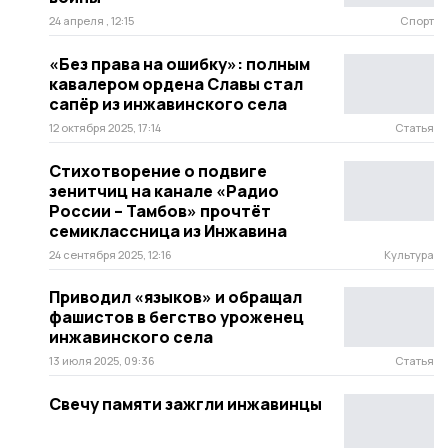
24 апреля , 12:15
Спорт
«Без права на ошибку»: полным
кавалером ордена Славы стал
сапёр из инжавинского села
12 октября 2025, 17:14
Статья
Стихотворение о подвиге
зенитчиц на канале «Радио
России – Тамбов» прочтёт
семиклассница из Инжавина
24 сентября 2025, 12:16
Культура
Приводил «языков» и обращал
фашистов в бегство уроженец
инжавинского села
13 июля 2025, 09:36
Статья
Свечу памяти зажгли инжавинцы