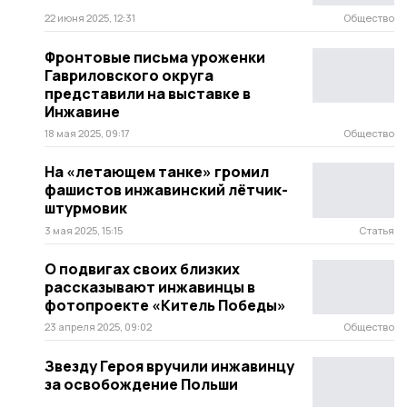
22 июня 2025, 12:31
Общество
Фронтовые письма уроженки
Гавриловского округа
представили на выставке в
Инжавине
18 мая 2025, 09:17
Общество
На «летающем танке» громил
фашистов инжавинский лётчик-
штурмовик
3 мая 2025, 15:15
Статья
О подвигах своих близких
рассказывают инжавинцы в
фотопроекте «Китель Победы»
23 апреля 2025, 09:02
Общество
Звезду Героя вручили инжавинцу
за освобождение Польши