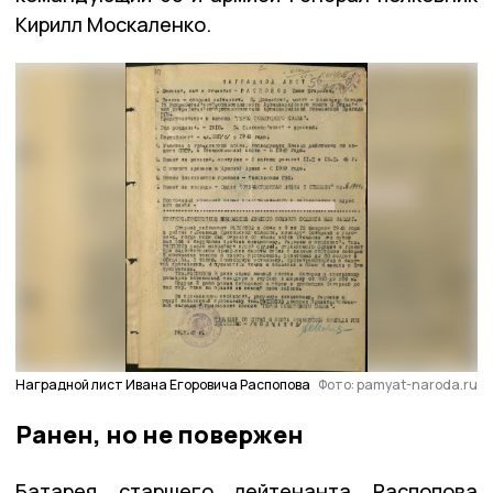
Кирилл Москаленко.
Наградной лист Ивана Егоровича Распопова
Фото: pamyat-naroda.ru
Ранен, но не повержен
Батарея старшего лейтенанта Распопова