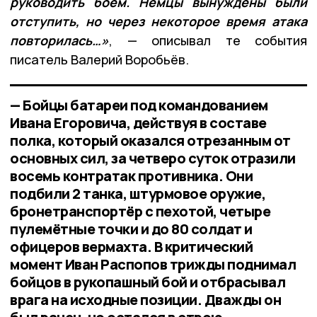
руководить боем. Немцы вынуждены были
отступить, но через некоторое время атака
повторилась…»
, — описывал те события
писатель Валерий Воробьёв.
— Бойцы батареи под командованием
Ивана Егоровича, действуя в составе
полка, который оказался отрезанным от
основных сил, за четверо суток отразили
восемь контратак противника. Они
подбили 2 танка, штурмовое оружие,
бронетранспортёр с пехотой, четыре
пулемётные точки и до 80 солдат и
офицеров вермахта. В критический
момент Иван Распопов трижды поднимал
бойцов в рукопашный бой и отбрасывал
врага на исходные позиции. Дважды он