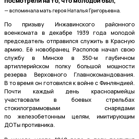
посмотрели на то, что молодой был,
вспоминала мать героя Наталья Григорьевна.
По призыву Инжавинского районного
военкомата в декабре 1939 года молодой
председатель отправился служить в Красную
армию. Её новобранец Распопов начал свою
службу в Минске в 350-м гаубичном
артиллерийском полку большой мощности
резерва Верховного Главнокомандования.
В то время он готовился к войне с Финляндией.
Почти каждый день красноармейцы
участвовали в боевых стрельбах
стокилограммовыми снарядами
по железобетонным целям, имитирующим
ДОТы противника.