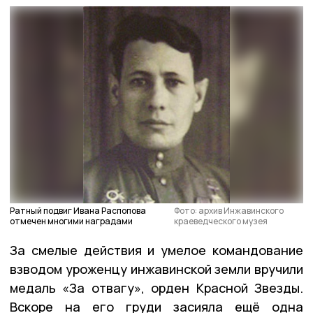
Ратный подвиг Ивана Распопова
Фото: архив Инжавинского
отмечен многими наградами
краеведческого музея
За смелые действия и умелое командование
взводом уроженцу инжавинской земли вручили
медаль «За отвагу», орден Красной Звезды.
Вскоре на его груди засияла ещё одна