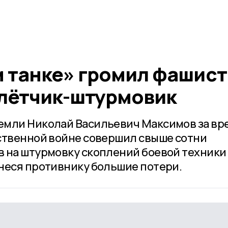
 танке» громил фашист
лётчик-штурмовик
емли Николай Васильевич Максимов за вр
ственной войне совершил свыше сотни
 на штурмовку скоплений боевой техники
неся противнику большие потери.