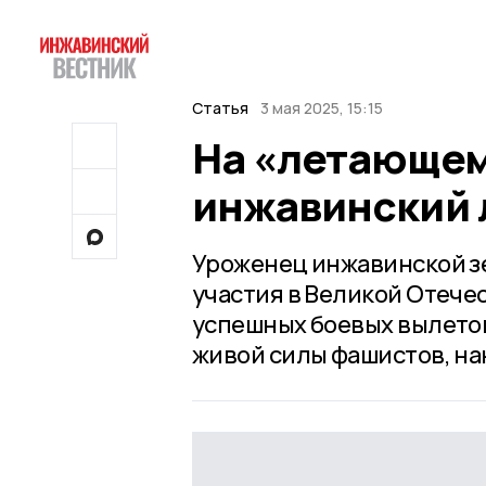
Статья
3 мая 2025, 15:15
На «летающем
инжавинский 
Уроженец инжавинской з
участия в Великой Отече
успешных боевых вылетов
живой силы фашистов, на