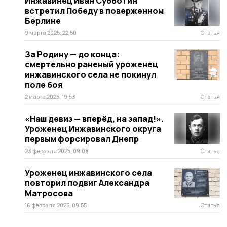
Инжавинец Иван Субботин
встретил Победу в поверженном
Берлине
9 марта 2025, 22:50
Статья
За Родину — до конца:
смертельно раненый уроженец
инжавинского села не покинул
поле боя
2 марта 2025, 19:53
Статья
«Наш девиз — вперёд, на запад!».
Уроженец Инжавинского округа
первым форсировал Днепр
23 февраля 2025, 09:08
Статья
Уроженец инжавинского села
повторил подвиг Александра
Матросова
16 февраля 2025, 09:55
Статья