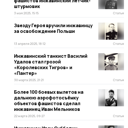
фашистов инжавинский лётчик-
штурмовик
3 мая 2025, 15:15
Статья
Звезду Героя вручили инжавинцу
за освобождение Польши
13 апреля 2025, 18:12
Статья
Инжавинский танкист Василий
Удалов стал грозой
«Королевских Тигров» и
«Пантер»
30 марта 2025, 21:21
Статья
Более 100 боевых вылетов на
дальнюю аэрофотосъёмку
объектов фашистов сделал
инжавинец Иван Мельников
22 марта 2025, 09:27
Статья