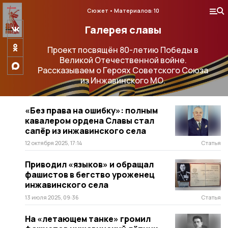
Сюжет
Материалов: 10
Галерея славы
Проект посвящён 80-летию Победы в
Великой Отечественной войне.
Рассказываем о Героях Советского Союза
из Инжавинского МО.
«Без права на ошибку»: полным
кавалером ордена Славы стал
сапёр из инжавинского села
12 октября 2025, 17:14
Статья
Приводил «языков» и обращал
фашистов в бегство уроженец
инжавинского села
13 июля 2025, 09:36
Статья
На «летающем танке» громил