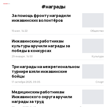
#награды
За помощь фронту наградили
инжавинских волонтёров
15 мая , 14:22
Общество
Инжавинским работникам
культуры вручили награды за
победы в конкурсах
29 января , 14:50
Культура
Три награды на межрегиональном
турнире взяли инжавинские
бойцы
17 октября 2025, 09:05
Спорт
Медицинским работникам
Инжавинского округа вручили
награды за труд