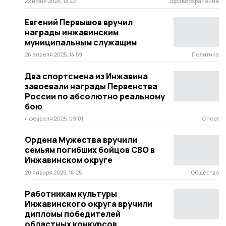
22 июня 2025, 14:42
Здравоохранение
Евгений Первышов вручил
награды инжавинским
муниципальным служащим
26 апреля 2025, 14:59
Политика
Два спортсмена из Инжавина
завоевали награды Первенства
России по абсолютно реальному
бою
4 февраля 2025, 09:01
Спорт
Ордена Мужества вручили
семьям погибших бойцов СВО в
Инжавинском округе
20 января 2025, 16:25
Общество
Работникам культуры
Инжавинского округа вручили
дипломы победителей
областных конкурсов