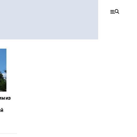
м из
ий