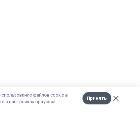
использование файлов cookie в
Принять
ь в настройках браузера.
тика конфиденциальности
 содержит сервисы, использующие
ies. Продолжая пользоваться данным
ом, вы подтверждаете свое согласие на