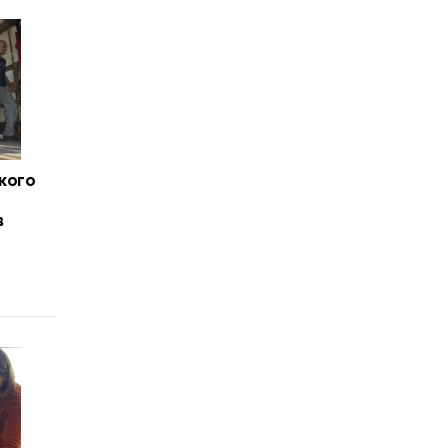
кого
т
в