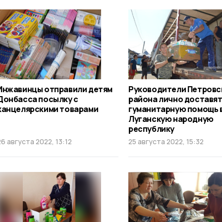
Инжавинцы отправили детям
Руководители Петровс
Донбасса посылку с
района лично доставя
канцелярскими товарами
гуманитарную помощь 
Луганскую народную
республику
26 августа 2022, 13:12
25 августа 2022, 15:32