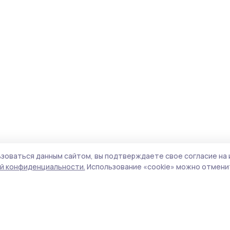
зоваться данным сайтом, вы подтверждаете свое согласие на 
й конфиденциальности.
Использование «cookie» можно отменит
Учредитель и издатель:
ООО «Издательский
Поли
дом «Тамбов»
Сайт
Адрес редакции:
392000, Тамбовская обл.,
cook
г.Тамбов, ш. Моршанское, д.14а
сайт