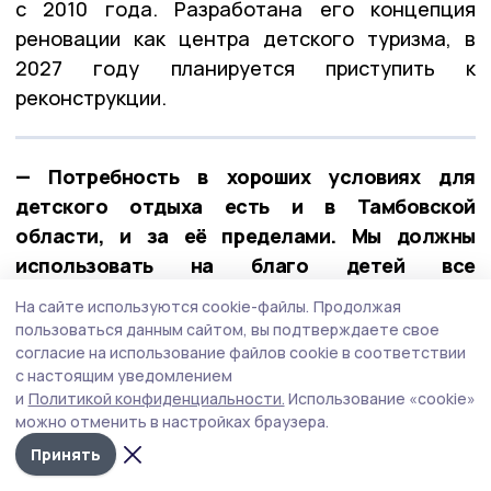
с 2010 года. Разработана его концепция
реновации как центра детского туризма, в
2027 году планируется приступить к
реконструкции.
— Потребность в хороших условиях для
детского отдыха есть и в Тамбовской
области, и за её пределами. Мы должны
использовать на благо детей все
возможности, которые дают наша
На сайте используются cookie-файлы.
Продолжая
замечательная природа и хорошая
пользоваться данным сайтом, вы подтверждаете свое
экология, — сказал губернатор.
согласие на использование файлов cookie в соответствии
с настоящим уведомлением
и
Политикой конфиденциальности.
Использование «cookie»
Поддержка героев: приём в фонде
можно отменить в настройках браузера.
«Защитники Отечества»
Принять
Евгений Первышов провёл ежемесячный
приём