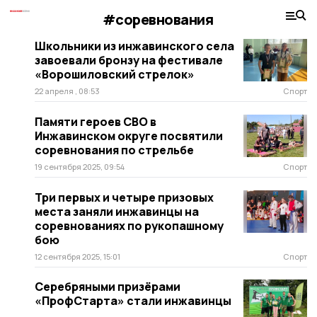
#соревнования
Школьники из инжавинского села
завоевали бронзу на фестивале
«Ворошиловский стрелок»
22 апреля , 08:53
Спорт
Памяти героев СВО в
Инжавинском округе посвятили
соревнования по стрельбе
19 сентября 2025, 09:54
Спорт
Три первых и четыре призовых
места заняли инжавинцы на
соревнованиях по рукопашному
бою
12 сентября 2025, 15:01
Спорт
Cеребряными призёрами
«ПрофСтарта» стали инжавинцы