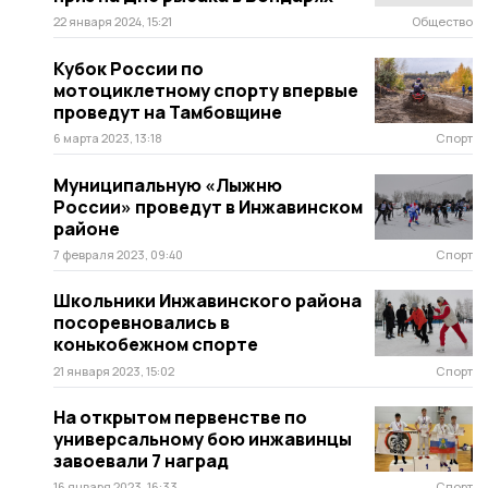
22 января 2024, 15:21
Общество
Кубок России по
мотоциклетному спорту впервые
проведут на Тамбовщине
6 марта 2023, 13:18
Спорт
Муниципальную «Лыжню
России» проведут в Инжавинском
районе
7 февраля 2023, 09:40
Спорт
Школьники Инжавинского района
посоревновались в
конькобежном спорте
21 января 2023, 15:02
Спорт
На открытом первенстве по
универсальному бою инжавинцы
завоевали 7 наград
16 января 2023, 16:33
Спорт