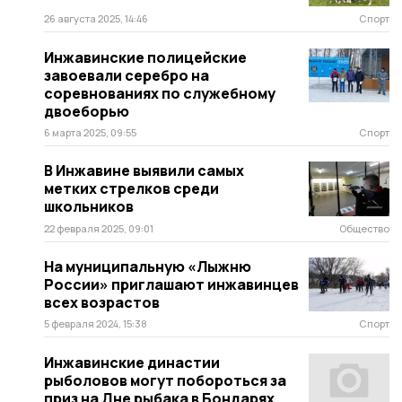
26 августа 2025, 14:46
Спорт
Инжавинские полицейские
завоевали серебро на
соревнованиях по служебному
двоеборью
6 марта 2025, 09:55
Спорт
В Инжавине выявили самых
метких стрелков среди
школьников
22 февраля 2025, 09:01
Общество
На муниципальную «Лыжню
России» приглашают инжавинцев
всех возрастов
5 февраля 2024, 15:38
Спорт
Инжавинские династии
рыболовов могут побороться за
приз на Дне рыбака в Бондарях