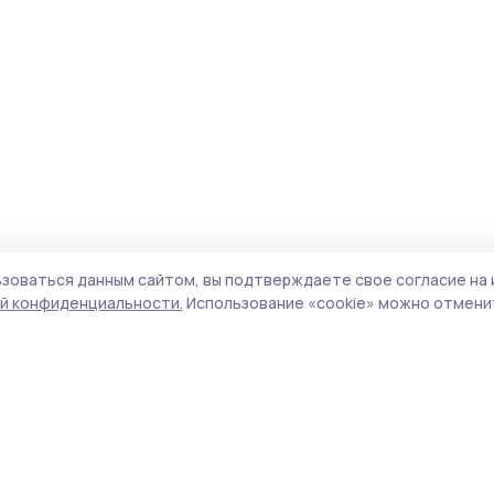
зоваться данным сайтом, вы подтверждаете свое согласие на 
й конфиденциальности.
Использование «cookie» можно отменит
Учредитель и издатель:
ООО «Издательский
Поли
дом «Тамбов»
Сайт
Адрес редакции:
392000, Тамбовская обл.,
cook
г.Тамбов, ш. Моршанское, д.14а
сайт
Номер телефона редакции:
8 (4752) 45-05-
испо
76
нас
Электронная почта редакции:
конф