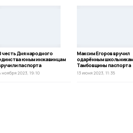
В честь Дня народного
Максим Егоров вручил
единства юным инжавинцам
одарённым школьника
вручили паспорта
Тамбовщины паспорта
4 ноября 2023, 19:10
13 июня 2023, 11:35