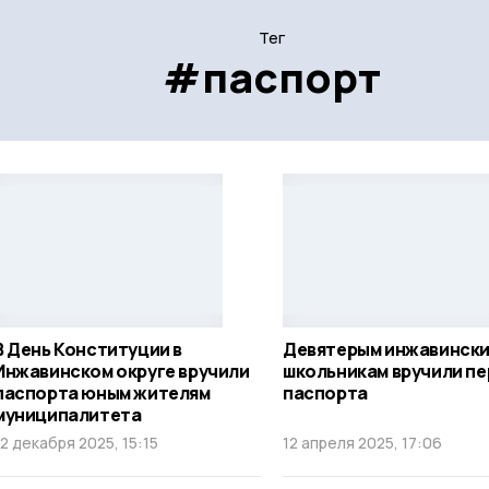
Тег
#паспорт
В День Конституции в
Девятерым инжавинск
Инжавинском округе вручили
школьникам вручили п
паспорта юным жителям
паспорта
муниципалитета
12 декабря 2025, 15:15
12 апреля 2025, 17:06