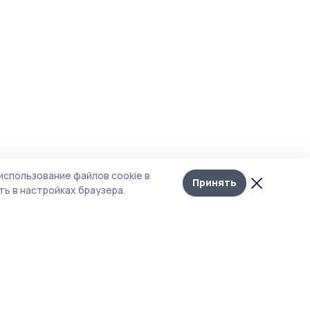
использование файлов cookie в
Принять
ь в настройках браузера.
тика конфиденциальности
 содержит сервисы, использующие
ies. Продолжая пользоваться данным
ом, вы подтверждаете свое согласие на
льзование файлов cookie в соответствии с
тоящим уведомлением и Политикой
иденциальности. Использование «cookie»