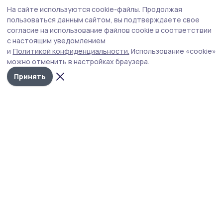
Общество
Вчера, 09:03
На сайте используются cookie-файлы.
Продолжая
Домашнюю консервацию передали
пользоваться данным сайтом, вы подтверждаете свое
бойцам СВО медики из Инжавина
согласие на использование файлов cookie в соответствии
с настоящим уведомлением
Коллектив центральной районной больницы
и
Политикой конфиденциальности.
Использование «cookie»
приготовил защитникам Родины варенье, солёные
можно отменить в настройках браузера.
огурцы и помидоры.
Принять