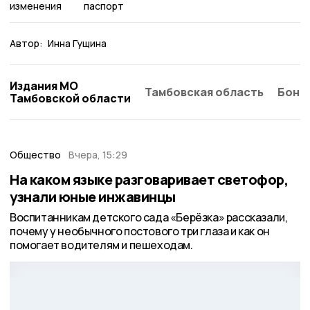
изменения
паспорт
Автор:
Инна Гущина
Издания МО
Тамбовская область
Бонд
Тамбовской области
Общество
Вчера, 15:29
На каком языке разговаривает светофор,
узнали юные инжавинцы
Воспитанникам детского сада «Берёзка» рассказали,
почему у необычного постового три глаза и как он
помогает водителям и пешеходам.