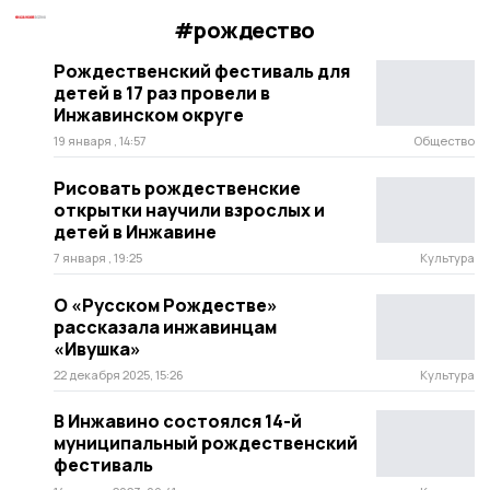
#рождество
Рождественский фестиваль для
детей в 17 раз провели в
Инжавинском округе
19 января , 14:57
Общество
Рисовать рождественские
открытки научили взрослых и
детей в Инжавине
7 января , 19:25
Культура
О «Русском Рождестве»
рассказала инжавинцам
«Ивушка»
22 декабря 2025, 15:26
Культура
В Инжавино состоялся 14-й
муниципальный рождественский
фестиваль