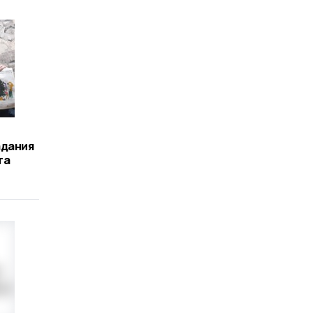
адания
та