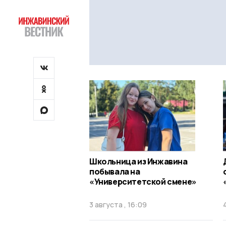
Школьница из Инжавина
побывала на
«Университетской смене»
3 августа , 16:09