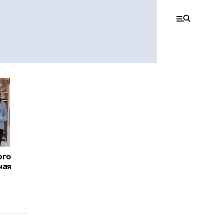
ого
ная