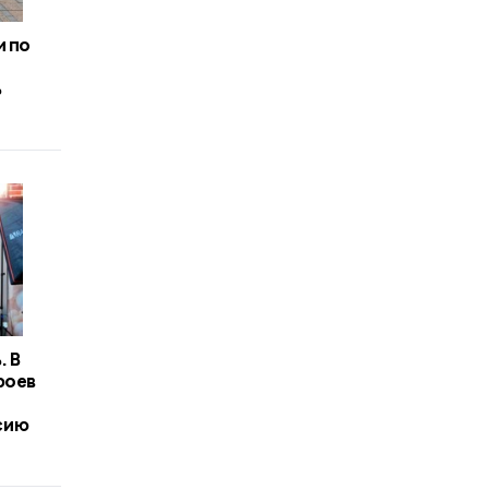
и по
ь
. В
роев
сию