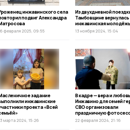
Уроженец инжавинского села
Из двухдневной поездк
повторил подвиг Александра
Тамбовщине вернулась
Матросова
инжавинская молодёж
16 февраля 2025, 09:55
13 ноября 2024, 15:04
Масленичное задание
В кадре — вера и любовь
выполнили инжавинские
Инжавино для семей ге
участники проекта «Всей
СВО организовали
семьёй»
праздничную фотосес
13 марта 2024, 15:26
22 февраля 2024, 21:16