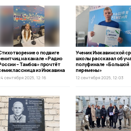
Стихотворение о подвиге
Ученик Инжавинской с
зенитчиц на канале «Радио
школы рассказал об уч
России – Тамбов» прочтёт
полуфинале «Большой
семиклассница из Инжавина
перемены»
24 сентября 2025, 12:16
12 сентября 2025, 12:03