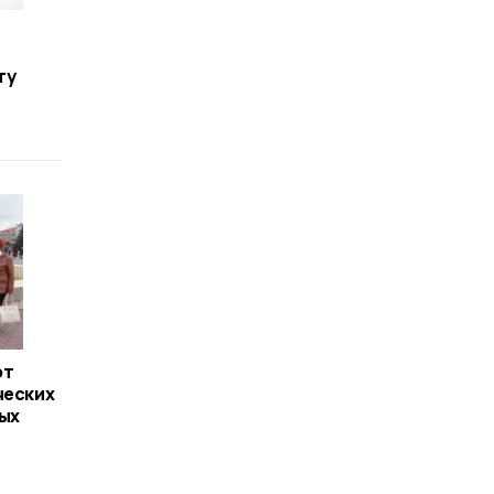
ту
ют
ческих
ых