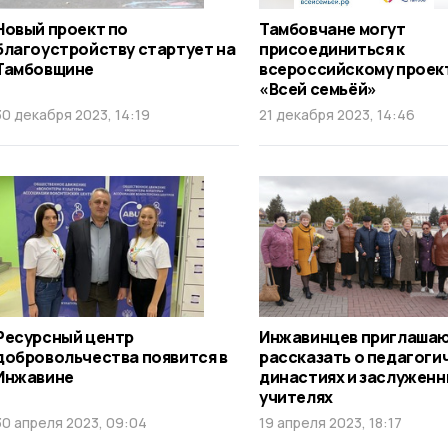
Новый проект по
Тамбовчане могут
благоустройству стартует на
присоединиться к
Тамбовщине
всероссийскому проек
«Всей семьёй»
30 декабря 2023, 14:19
21 декабря 2023, 14:46
Ресурсный центр
Инжавинцев приглаша
добровольчества появится в
рассказать о педагоги
Инжавине
династиях и заслуженн
учителях
30 апреля 2023, 09:04
19 апреля 2023, 18:17