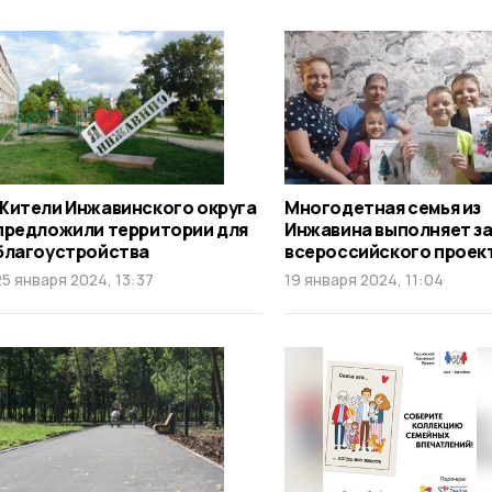
Жители Инжавинского округа
Многодетная семья из
предложили территории для
Инжавина выполняет з
благоустройства
всероссийского проек
25 января 2024, 13:37
19 января 2024, 11:04