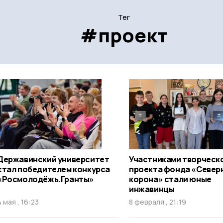
Тег
#проект
Державинский университет
Участниками творческ
стал победителем конкурса
проекта фонда «Север
«Росмолодёжь.Гранты»
корона» стали юные
инжавинцы
4 мая , 16:23
8 февраля , 21:19