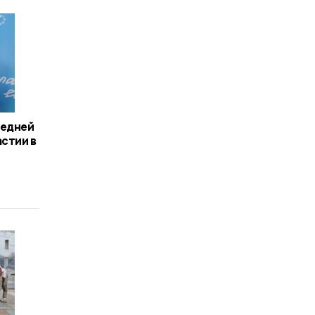
редней
астии в