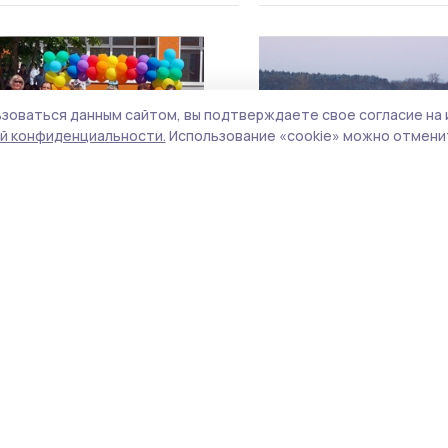
зоваться данным сайтом, вы подтверждаете свое согласие на 
й конфиденциальности.
Использование «cookie» можно отменит
Инжавинские библиотекари
В Инжавино подвели ит
предлагают читателям
«Заповедного
рассказать о любимых
калейдоскопа»
учителях
25 февраля 2023, 09:11
1 февраля 2023, 09:10