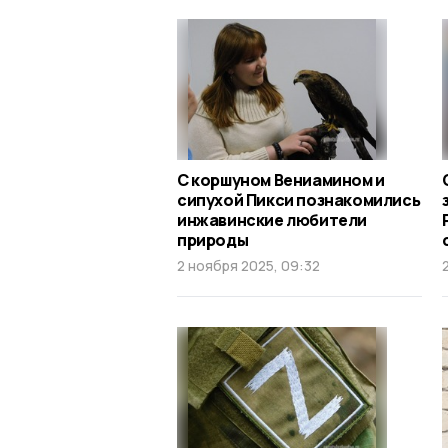
С коршуном Вениамином и
сипухой Пикси познакомились
инжавинские любители
природы
2 ноября 2025, 09:32