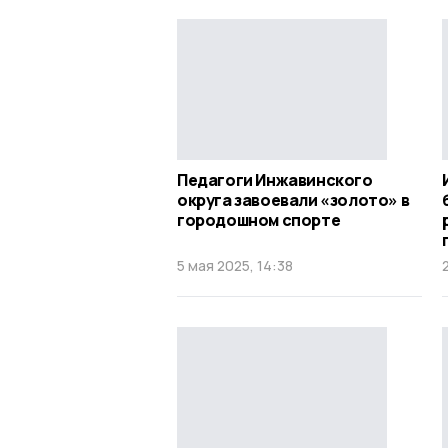
Педагоги Инжавинского
округа завоевали «золото» в
городошном спорте
5 мая 2025, 14:38