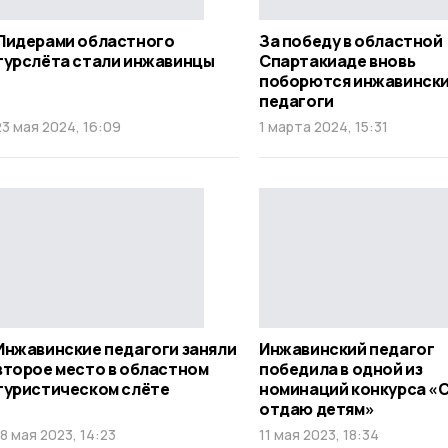
Лидерами областного
За победу в областной
турслёта стали инжавинцы
Спартакиаде вновь
поборются инжавинск
педагоги
23 мая 2024, 16:09
1 марта 2024, 15:31
Инжавинские педагоги заняли
Инжавинский педагог
второе место в областном
победила в одной из
туристическом слёте
номинаций конкурса «
отдаю детям»
18 мая 2023, 14:23
11 мая 2023, 18:34