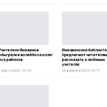
Учителя из Инжавина
Инжавинские библиоте
обыграли в волейбол коллег
предлагают читателям
из 4 районов
рассказать о любимых
учителях
7 марта 2023, 09:03
25 февраля 2023, 09:11