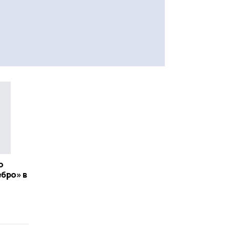
о
ебро» в