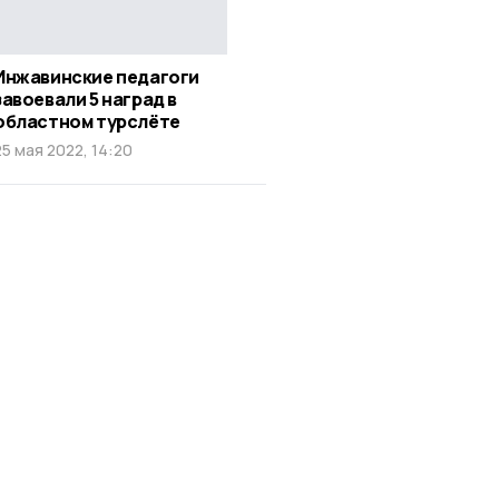
Инжавинские педагоги
завоевали 5 наград в
областном турслёте
25 мая 2022, 14:20