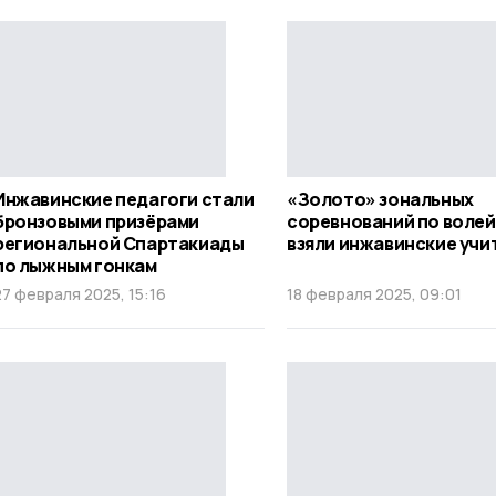
Инжавинские педагоги стали
«Золото» зональных
бронзовыми призёрами
соревнований по воле
региональной Спартакиады
взяли инжавинские учи
по лыжным гонкам
27 февраля 2025, 15:16
18 февраля 2025, 09:01