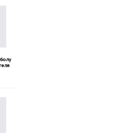
йболу
теля