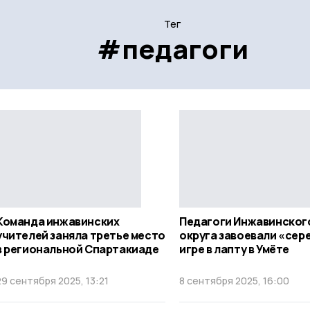
Тег
#педагоги
Команда инжавинских
Педагоги Инжавинског
учителей заняла третье место
округа завоевали «сер
в региональной Спартакиаде
игре в лапту в Умёте
29 сентября 2025, 13:21
8 сентября 2025, 16:00