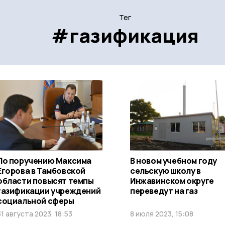
Тег
#газификация
По поручению Максима
В новом учебном году
Егорова в Тамбовской
сельскую школу в
области повысят темпы
Инжавинском округе
газификации учреждений
переведут на газ
социальной сферы
31 августа 2023, 18:53
8 июля 2023, 15:08