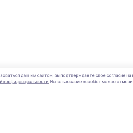
зоваться данным сайтом, вы подтверждаете свое согласие на 
й конфиденциальности.
Использование «cookie» можно отменит
Учредитель и издатель:
ООО «Издательский
Поли
дом «Тамбов»
Сайт
Адрес редакции:
392000, Тамбовская обл.,
cook
г.Тамбов, ш. Моршанское, д.14а
сайт
Номер телефона редакции:
8 (4752) 45-05-
испо
76
нас
Электронная почта редакции:
конф