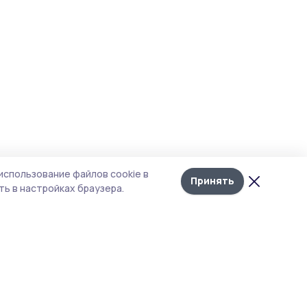
использование файлов cookie в
Принять
ь в настройках браузера.
тика конфиденциальности
 содержит сервисы, использующие
ies. Продолжая пользоваться данным
ом, вы подтверждаете свое согласие на
льзование файлов cookie в соответствии с
тоящим уведомлением и Политикой
иденциальности. Использование «cookie»