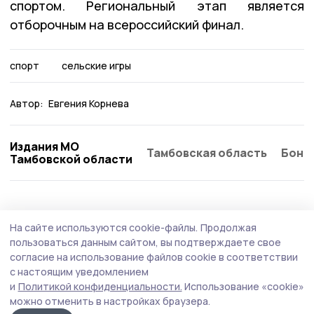
спортом. Региональный этап является
отборочным на всероссийский финал.
спорт
сельские игры
Автор:
Евгения Корнева
Издания МО
Тамбовская область
Бонд
Тамбовской области
Спорт
11 июля , 09:06
На сайте используются cookie-файлы.
Продолжая
В Инжавинской ДЮСШ выполнили пятую
пользоваться данным сайтом, вы подтверждаете свое
часть работ по капремонту
согласие на использование файлов cookie в соответствии
с настоящим уведомлением
Строители демонтировали старую кровлю здания,
и
Политикой конфиденциальности.
Использование «cookie»
перегородки, установили новые оконные блоки, ведут
можно отменить в настройках браузера.
отделочные работы стен.