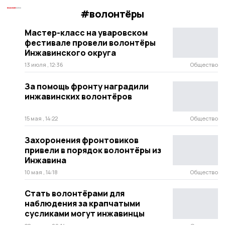
#волонтёры
Мастер-класс на уваровском
фестивале провели волонтёры
Инжавинского округа
13 июля , 12:36
Общество
За помощь фронту наградили
инжавинских волонтёров
15 мая , 14:22
Общество
Захоронения фронтовиков
привели в порядок волонтёры из
Инжавина
10 мая , 14:18
Общество
Стать волонтёрами для
наблюдения за крапчатыми
сусликами могут инжавинцы