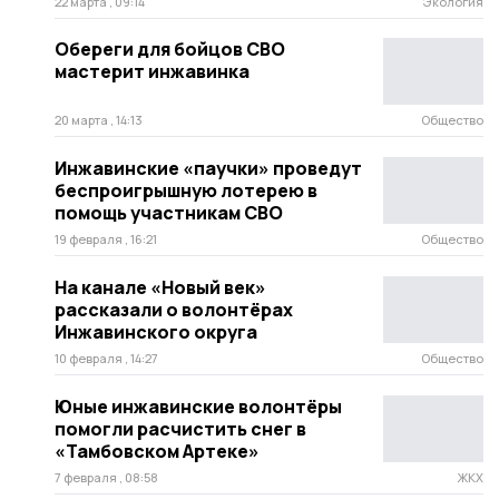
22 марта , 09:14
Экология
Обереги для бойцов СВО
мастерит инжавинка
20 марта , 14:13
Общество
Инжавинские «паучки» проведут
беспроигрышную лотерею в
помощь участникам СВО
19 февраля , 16:21
Общество
На канале «Новый век»
рассказали о волонтёрах
Инжавинского округа
10 февраля , 14:27
Общество
Юные инжавинские волонтёры
помогли расчистить снег в
«Тамбовском Артеке»
7 февраля , 08:58
ЖКХ