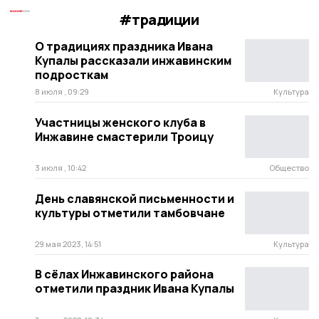
#традиции
О традициях праздника Ивана
Купалы рассказали инжавинским
подросткам
8 июля , 09:29
Культура
Участницы женского клуба в
Инжавине смастерили Троицу
3 июля , 10:42
Общество
День славянской письменности и
культуры отметили тамбовчане
29 мая 2023, 14:51
Культура
В сёлах Инжавинского района
отметили праздник Ивана Купалы