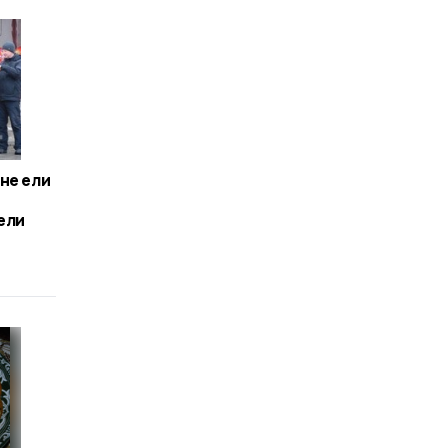
не ели
ели