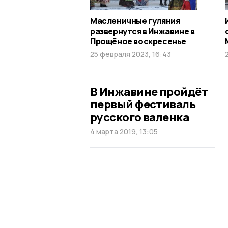
Масленичные гуляния
развернутся в Инжавине в
Прощёное воскресенье
25 февраля 2023, 16:43
В Инжавине пройдёт
первый фестиваль
русского валенка
4 марта 2019, 13:05