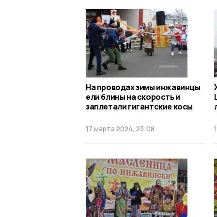
На проводах зимы инжавинцы
ели блины на скорость и
заплетали гигантские косы
17 марта 2024, 23:08