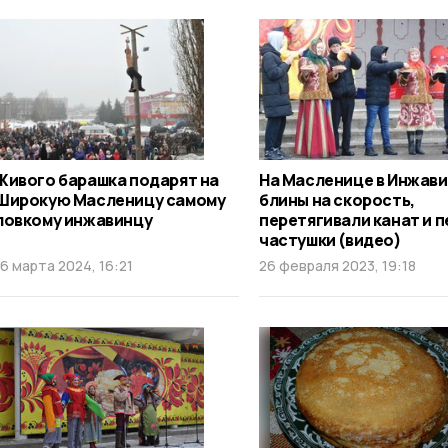
Живого барашка подарят на
На Масленице в Инжави
Широкую Масленицу самому
блины на скорость,
ловкому инжавинцу
перетягивали канат и п
частушки (видео)
16 марта 2024, 16:21
26 февраля 2023, 19:18