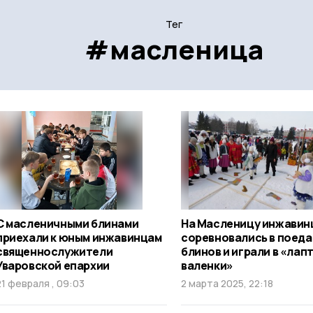
Тег
#масленица
С масленичными блинами
На Масленицу инжавин
приехали к юным инжавинцам
соревновались в поед
священнослужители
блинов и играли в «лапт
Уваровской епархии
валенки»
21 февраля , 09:03
2 марта 2025, 22:18