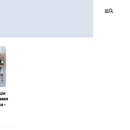
цы
ании
и -