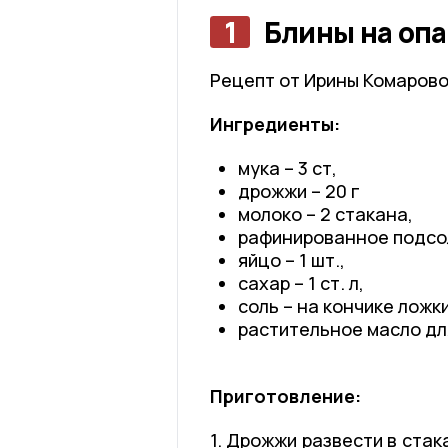
1
Блины на оп
Рецепт от Ирины Комарово
Ингредиенты:
мука – 3 ст,
дрожжи – 20 г
молоко – 2 стакана,
рафинированное подсолн
яйцо – 1 шт.,
сахар – 1 ст. л,
соль – на кончике ложки
растительное масло дл
Приготовление:
1. Дрожжи развести в ста