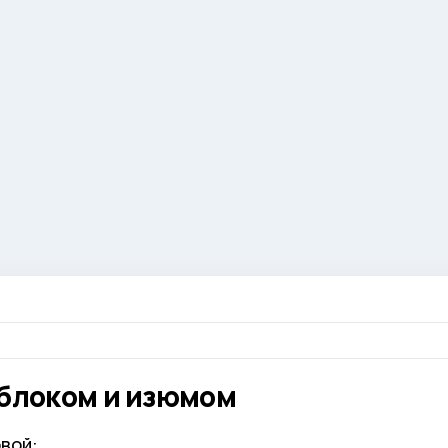
яблоком и изюмом
вой: