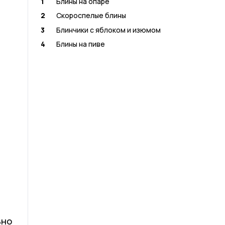
1
Блины на опаре
2
Скороспелые блины
3
Блинчики с яблоком и изюмом
4
Блины на пиве
ьно