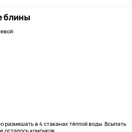
е блины
евой:
ошо размешать в 4 стаканах тёплой воды. Всыпать
не осталось комочков.