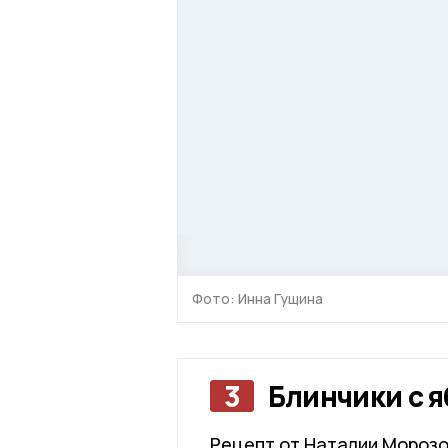
Фото: Инна Гущина
3
Блинчики с 
Рецепт от Наталии Морозо