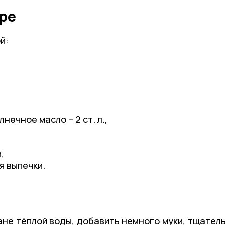
аре
й:
ечное масло – 2 ст. л.,
,
я выпечки.
кане тёплой воды, добавить немного муки, тщател