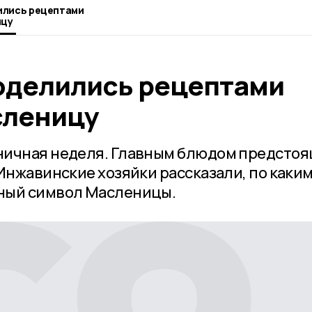
ились рецептами
ицу
оделились рецептами
сленицу
ничная неделя. Главным блюдом предсто
Инжавинские хозяйки рассказали, по каки
ный символ Масленицы.