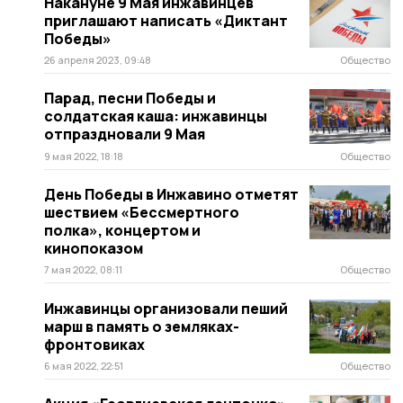
Накануне 9 Мая инжавинцев
приглашают написать «Диктант
Победы»
26 апреля 2023, 09:48
Общество
Парад, песни Победы и
солдатская каша: инжавинцы
отпраздновали 9 Мая
9 мая 2022, 18:18
Общество
День Победы в Инжавино отметят
шествием «Бессмертного
полка», концертом и
кинопоказом
7 мая 2022, 08:11
Общество
Инжавинцы организовали пеший
марш в память о земляках-
фронтовиках
6 мая 2022, 22:51
Общество