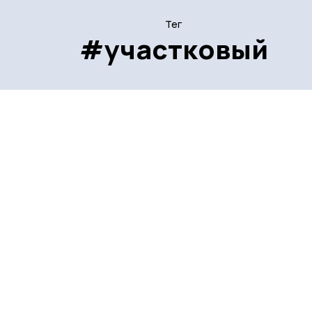
Тег
#участковый