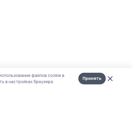
использование файлов cookie в
Принять
ь в настройках браузера.
тика конфиденциальности
 содержит сервисы, использующие
ies. Продолжая пользоваться данным
ом, вы подтверждаете свое согласие на
льзование файлов cookie в соответствии с
тоящим уведомлением и Политикой
иденциальности. Использование «cookie»