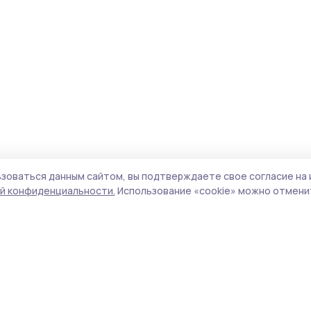
зоваться данным сайтом, вы подтверждаете свое согласие на 
й конфиденциальности.
Использование «cookie» можно отменит
Учредитель и издатель:
ООО «Издательский
Поли
дом «Тамбов»
Сайт
Адрес редакции:
392000, Тамбовская обл.,
cook
г.Тамбов, ш. Моршанское, д.14а
сайт
Номер телефона редакции:
8 (4752) 45-05-
испо
76
нас
Электронная почта редакции:
конф