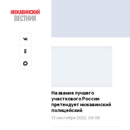
На звание лучшего
участкового России
претендует инжавинский
полицейский
13 сентября 2022, 09:08