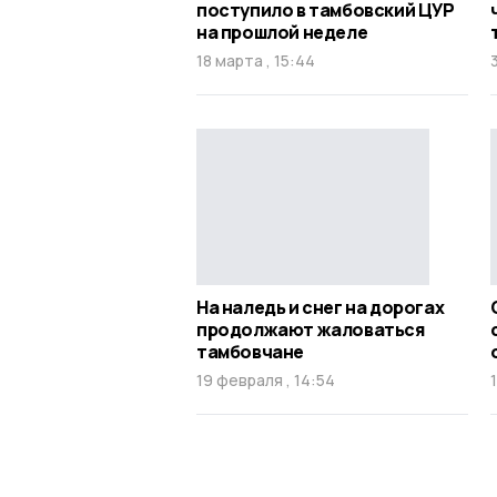
поступило в тамбовский ЦУР
на прошлой неделе
18 марта , 15:44
На наледь и снег на дорогах
продолжают жаловаться
тамбовчане
19 февраля , 14:54