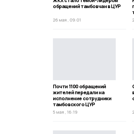
ЖКХ стало темой-лидером
обращений тамбовчан в ЦУР
26 мая , 09:01
Почти 1100 обращений
жителей передали на
исполнение сотрудники
тамбовского ЦУР
5 мая , 16:19