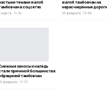
частыми темами жалоб
жалоб тамбовчан на
тамбовчан в соцсетях
нерасчищенные дорог
3 марта , 11:16
25 февраля , 13:58
Снежные заносы и наледь
стали причиной большинства
обращений тамбовчан
10 февраля , 17:13