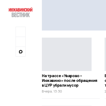
На трассе «Уварово –
Инжавино» после обращения
в ЦУР убрали мусор
Вчера, 13:30