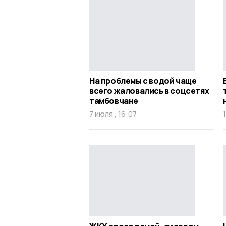
На проблемы с водой чаще
всего жаловались в соцсетях
тамбовчане
7 июля , 16:07