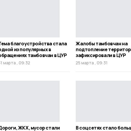
Тема благоустройства стала
Жалобы тамбовчан на
одной из популярных в
подтопление террито
обращениях тамбовчан в ЦУР
зафиксировали в ЦУР
31 марта , 09:32
25 марта , 09:31
Дороги, ЖКХ, мусор стали
В соцсетях стало боль