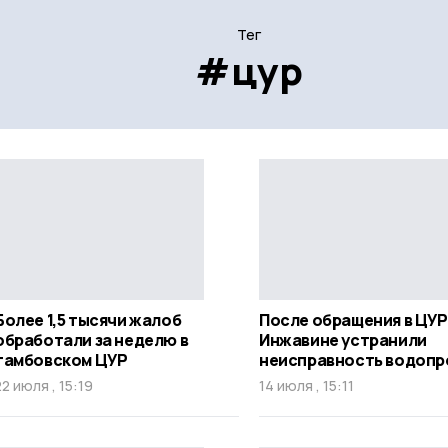
Тег
#цур
Более 1,5 тысячи жалоб
После обращения в ЦУР
обработали за неделю в
Инжавине устранили
тамбовском ЦУР
неисправность водопр
22 июля , 15:19
14 июля , 15:11