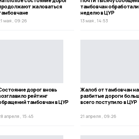
На плохое состояние дорог
Почти тысячу сообщен
продолжают жаловаться
тамбовчан обработали
тамбовчане
неделю в ЦУР
21 мая , 09:26
13 мая , 14:53
Состояние дорог вновь
Жалоб от тамбовчан на
возглавило рейтинг
разбитые дороги боль
обращений тамбовчан в ЦУР
всего поступило в ЦУР
28 апреля , 15:45
21 апреля , 09:26