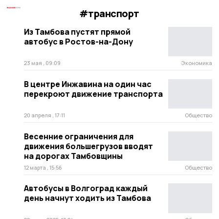
#транспорт
Из Тамбова пустят прямой
автобус в Ростов-на-Дону
23 мая , 09:09
Экономика
В центре Инжавина на один час
перекроют движение транспорта
20 апреля , 17:11
Общество
Весенние ограничения для
движения большегрузов вводят
на дорогах Тамбовщины
12 марта , 15:56
Общество
Автобусы в Волгоград каждый
день начнут ходить из Тамбова