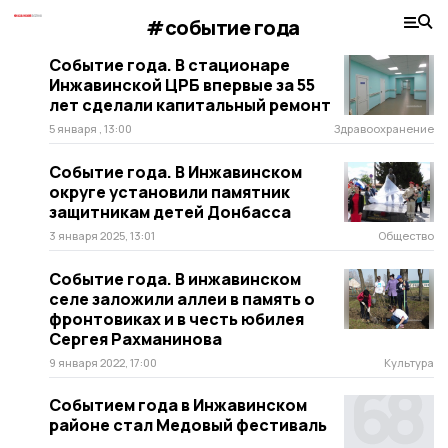
#событие года
Событие года. В стационаре
Инжавинской ЦРБ впервые за 55
лет сделали капитальный ремонт
5 января , 13:00
Здравоохранение
Событие года. В Инжавинском
округе установили памятник
защитникам детей Донбасса
3 января 2025, 13:01
Общество
Событие года. В инжавинском
селе заложили аллеи в память о
фронтовиках и в честь юбилея
Сергея Рахманинова
9 января 2022, 17:00
Культура
Событием года в Инжавинском
районе стал Медовый фестиваль