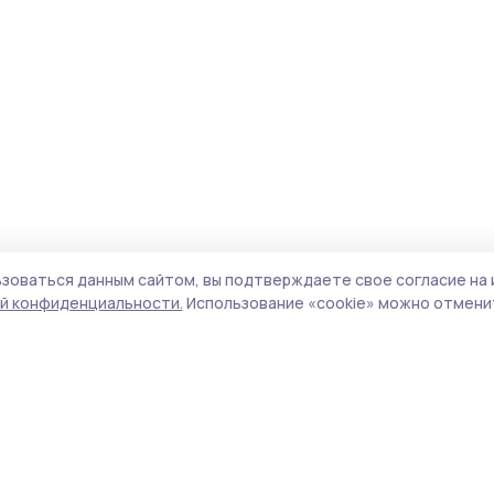
зоваться данным сайтом, вы подтверждаете свое согласие на 
й конфиденциальности.
Использование «cookie» можно отменит
Учредитель и издатель:
ООО «Издательский
Поли
дом «Тамбов»
Сайт
Адрес редакции:
392000, Тамбовская обл.,
cook
г.Тамбов, ш. Моршанское, д.14а
сайт
Номер телефона редакции:
8 (4752) 45-05-
испо
76
нас
Электронная почта редакции:
конф