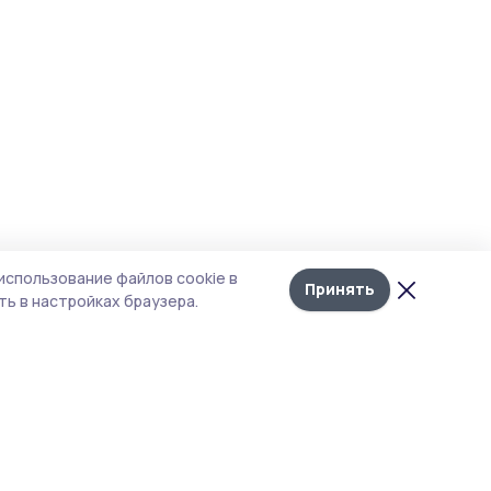
использование файлов cookie в
Принять
ь в настройках браузера.
тика конфиденциальности
 содержит сервисы, использующие
ies. Продолжая пользоваться данным
ом, вы подтверждаете свое согласие на
льзование файлов cookie в соответствии с
тоящим уведомлением и Политикой
иденциальности. Использование «cookie»