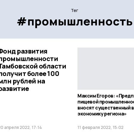
Тег
#промышленность
Фонд развития
промышленности
Тамбовской области
получит более 100
млн рублей на
развитие
Максим Егоров: «Пред
пищевой промышленно
вносят существенный в
экономику региона»
20 апреля 2022, 17:14
11 февраля 2022, 15:02