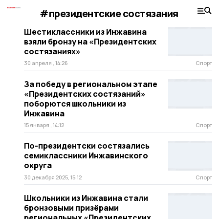
#президентские состязания
Шестиклассники из Инжавина
взяли бронзу на «Президентских
состязаниях»
30 апреля , 14:26
Спорт
За победу в региональном этапе
«Президентских состязаний»
поборются школьники из
Инжавина
15 января , 14:12
Спорт
По-президентски состязались
семиклассники Инжавинского
округа
30 декабря 2025, 15:12
Спорт
Школьники из Инжавина стали
бронзовыми призёрами
региональных «Президентских