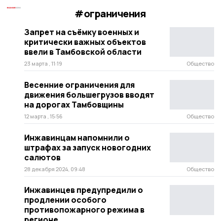
#ограничения
Запрет на съёмку военных и
критически важных объектов
ввели в Тамбовской области
23 марта , 11:19
Общество
Весенние ограничения для
движения большегрузов вводят
на дорогах Тамбовщины
12 марта , 15:56
Общество
Инжавинцам напомнили о
штрафах за запуск новогодних
салютов
28 декабря 2024, 09:48
Общество
Инжавинцев предупредили о
продлении особого
противопожарного режима в
регионе