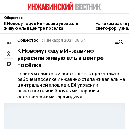
Общество
К Новому году в Инжавино украсили
На каком языке
живую ель в центре посёлка
светофор, узн
Общество
31 декабря 2021, 08:54
К Новому году в Инжавино
украсили живую ель в центре
посёлка
Главным символом новогоднего праздника в
рабочем посёлке Инжавино стала живая ель на
центральной площади. Её украсили
разноцветными ёлочными шарами и
электрическими гирляндами.