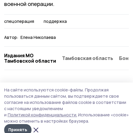
военной операции.
спецоперация
поддержка
Автор:
Елена Николаева
Издания МО
Тамбовская область
Бонд
Тамбовской области
Общество
Вчера, 15:44
На сайте используются cookie-файлы.
Продолжая
Евгений Первышов доложил Александру
пользоваться данным сайтом, вы подтверждаете свое
Новаку о ситуации на тамбовском
согласие на использование файлов cookie в соответствии
с настоящим уведомлением
топливном рынке
и
Политикой конфиденциальности.
Использование «cookie»
Межведомственное совещание по вопросу
можно отменить в настройках браузера.
обеспечения бензином вице-премьер РФ Александр
Принять
Новак провёл сегодня, 5 августа.