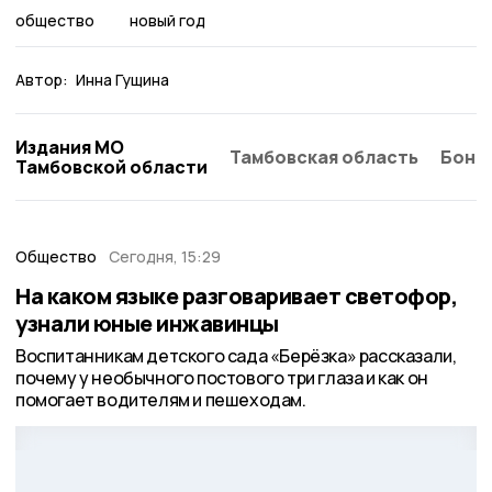
общество
новый год
Автор:
Инна Гущина
Издания МО
Тамбовская область
Бонд
Тамбовской области
Общество
Сегодня, 15:29
На каком языке разговаривает светофор,
узнали юные инжавинцы
Воспитанникам детского сада «Берёзка» рассказали,
почему у необычного постового три глаза и как он
помогает водителям и пешеходам.