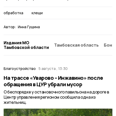
обработка
клещи
Автор:
Инна Гущина
Издания МО
Тамбовская область
Бонд
Тамбовской области
Благоустройство
5 августа , 13:30
На трассе «Уварово – Инжавино» после
обращения в ЦУР убрали мусор
О беспорядке у остановочного павильона на дороге в
Центр управления регионом сообщила одна из
жительниц.