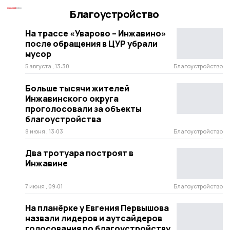
Благоустройство
На трассе «Уварово – Инжавино»
после обращения в ЦУР убрали
мусор
5 августа , 13:30
Благоустройство
Больше тысячи жителей
Инжавинского округа
проголосовали за объекты
благоустройства
8 июня , 13:03
Благоустройство
Два тротуара построят в
Инжавине
7 июня , 09:01
Благоустройство
На планёрке у Евгения Первышова
назвали лидеров и аутсайдеров
голосования по благоустройству