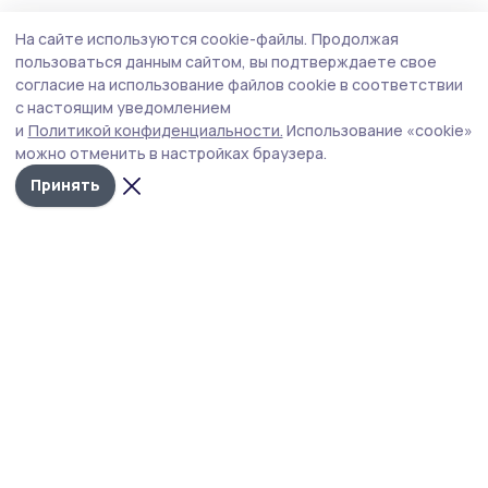
Здравоохранение
25 июля , 14:33
На сайте используются cookie-файлы.
Продолжая
В сёла Инжавинского округа отправился
пользоваться данным сайтом, вы подтверждаете свое
передвижной флюорограф
согласие на использование файлов cookie в соответствии
с настоящим уведомлением
С помощью мобильной установки медики планируют
и
Политикой конфиденциальности.
Использование «cookie»
проверить состояние лёгких 1649 человек.
можно отменить в настройках браузера.
Принять
Фото: архив Инжавинской ЦРБ