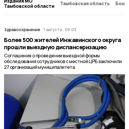
Издания МО
Тамбовская область
Бонд
Тамбовской области
Здравоохранение
1 августа , 09:03
Более 500 жителей Инжавинского округа
прошли выездную диспансеризацию
Соглашения о проведении выездной формы
обследования сотрудников с местной ЦРБ заключили
27 организаций муниципалитета.