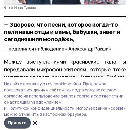
Фото: Инна Гущина
— Здорово, что песни, которое когда-то
пели наши отцы и мамы, бабушки, знает и
сегодняшняя молодёжь,
поделился наблюдением Александр Ракшин.
Между выступлениями красивские таланты
передавали микрофон жителям, которые тоже
хотят порадовать земляков. Например, Любовь
На сайте используются cookie-файлы.
Продолжая
Ларкина прочитала стихотворение о Красивке,
пользоваться данным сайтом, вы подтверждаете свое
которое сочинила сама, и спела. Своим
согласие на использование файлов cookie в соответствии
вокалом покорил сердца и Геннадий
с настоящим уведомлением
Шароватов.
и
Политикой конфиденциальности.
Использование «cookie»
можно отменить в настройках браузера.
После того, как отзвучали последние аккорды,
Принять