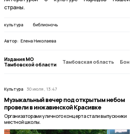
страны.
культура
библионочь
Автор:
Елена Николаева
Издания МО
Тамбовская область
Бонд
Тамбовской области
Культура
30 июля , 13:47
Музыкальный вечер под открытым небом
провели в инжавинской Красивке
Организаторами уличного концерта стали выпускники
местной школы.