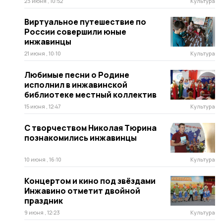
23 июня , 10:52
Культура
Виртуальное путешествие по
России совершили юные
инжавинцы
21 июня , 10:10
Культура
Любимые песни о Родине
исполнил в инжавинской
библиотеке местный коллектив
15 июня , 12:47
Культура
С творчеством Николая Тюрина
познакомились инжавинцы
10 июня , 16:10
Культура
Концертом и кино под звёздами
Инжавино отметит двойной
праздник
9 июня , 12:23
Культура