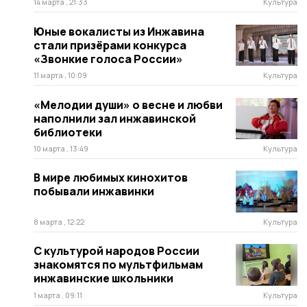
14 марта , 21:33
Культура
Юные вокалисты из Инжавина
стали призёрами конкурса
«Звонкие голоса России»
11 марта , 10:09
Культура
«Мелодии души» о весне и любви
наполнили зал инжавинской
библиотеки
10 марта , 13:49
Культура
В мире любимых кинохитов
побывали инжавинки
8 марта , 12:22
Культура
С культурой народов России
знакомятся по мультфильмам
инжавинские школьники
1 марта , 09:11
Культура