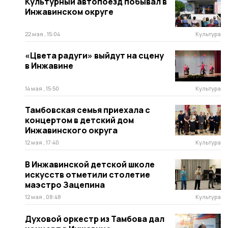
Культурный автопоезд побывал в
Инжавинском округе
22 мая , 15:04
Культура
«Цвета радуги» выйдут на сцену
в Инжавине
14 мая , 15:50
Культура
Тамбовская семья приехала с
концертом в детский дом
Инжавинского округа
12 мая , 17:40
Культура
В Инжавинской детской школе
искусств отметили столетие
маэстро Зацепина
12 мая , 08:48
Культура
Духовой оркестр из Тамбова дал