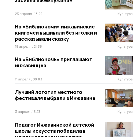
засияла «Жемчужина»
23 апреля , 13:29
Культура
На «Библионочи» инжавинские
книгочеи вышивали без иголки и
рассказывали сказку
18 апреля , 21:38
Культура
На «Библионочь» приглашают
инжавинцев
11 апреля , 09:03
Культура
Лучший логотип местного
фестиваля выбрали в Инжавине
3 апреля , 15:23
Культура
Педагог Инжавинской детской
школы искусств победила в
международном конкурсе