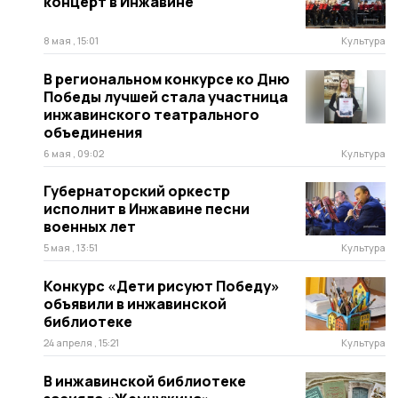
концерт в Инжавине
8 мая , 15:01
Культура
В региональном конкурсе ко Дню
Победы лучшей стала участница
инжавинского театрального
объединения
6 мая , 09:02
Культура
Губернаторский оркестр
исполнит в Инжавине песни
военных лет
5 мая , 13:51
Культура
Конкурс «Дети рисуют Победу»
объявили в инжавинской
библиотеке
24 апреля , 15:21
Культура
В инжавинской библиотеке