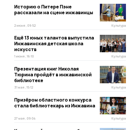
Историю о Питере Пэне
рассказали на сцене инжавинцы
2 июня , 09:52
Культура
Ещё 13 юных талантов выпустила
Инжавинская детская школа
искусств
1 июня , 16:10
Культура
Презентация книг Николая
Тюрина пройдёт в инжавинской
библиотеке
31 мая , 15:12
Культура
Призёром областного конкурса
стала библиотекарь из Инжавина
27 мая , 09:04
Культура