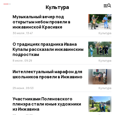
Культура
Музыкальный вечер под
открытым небом провели в
инжавинской Красивке
30 июля , 13:47
Культура
О традициях праздника Ивана
Купалы рассказали инжавинским
подросткам
8 июля , 09:29
Культура
Интеллектуальный марафон для
школьников провели в Инжавино
29 июня , 09:53
Культура
Участниками Поленовского
пленэра стали юные художники
из Инжавина