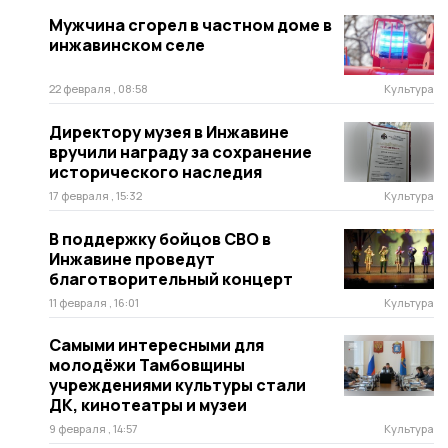
Мужчина сгорел в частном доме в
инжавинском селе
22 февраля , 08:58
Культура
Директору музея в Инжавине
вручили награду за сохранение
исторического наследия
17 февраля , 15:32
Культура
В поддержку бойцов СВО в
Инжавине проведут
благотворительный концерт
11 февраля , 16:01
Культура
Самыми интересными для
молодёжи Тамбовщины
учреждениями культуры стали
ДК, кинотеатры и музеи
9 февраля , 14:57
Культура