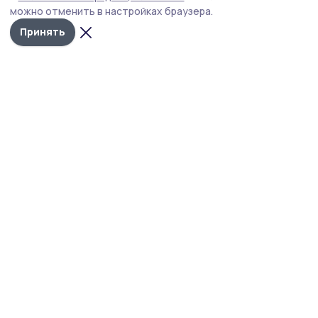
Награды за новогодние рисунки
можно отменить в настройках браузера.
получили три юных инжавинки
Принять
11 января , 15:07
Культура
В инжавинском Карай-Салтыково
прошёл музыкальный квиз
9 января , 17:16
Культура
Рисовать рождественские
открытки научили взрослых и
детей в Инжавине
7 января , 19:25
Культура
О «Русском Рождестве»
рассказала инжавинцам
«Ивушка»
22 декабря 2025, 15:26
Культура
Праздничным концертом