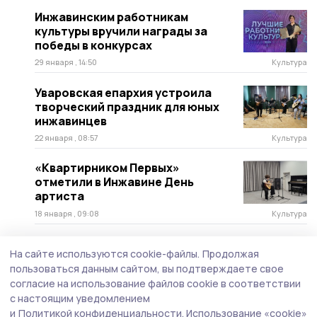
Инжавинским работникам
культуры вручили награды за
победы в конкурсах
29 января , 14:50
Культура
Уваровская епархия устроила
творческий праздник для юных
инжавинцев
22 января , 08:57
Культура
«Квартирником Первых»
отметили в Инжавине День
артиста
18 января , 09:08
Культура
Больше 14 тысяч рублей для
На сайте используются cookie-файлы.
Продолжая
бойцов СВО собрали на концерте
пользоваться данным сайтом, вы подтверждаете свое
в инжавинском селе
согласие на использование файлов cookie в соответствии
13 января , 15:56
Культура
с настоящим уведомлением
и
Политикой конфиденциальности.
Использование «cookie»