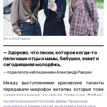
Фото: Инна Гущина
— Здорово, что песни, которое когда-то
пели наши отцы и мамы, бабушки, знает и
сегодняшняя молодёжь,
поделился наблюдением Александр Ракшин.
Между выступлениями красивские таланты
передавали микрофон жителям, которые тоже
хотят порадовать земляков. Например, Любовь
На сайте используются cookie-файлы.
Продолжая
Ларкина прочитала стихотворение о Красивке,
пользоваться данным сайтом, вы подтверждаете свое