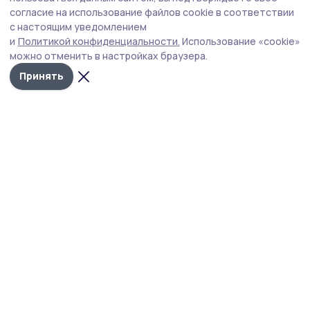
которое сочинила сама, и спела. Своим
согласие на использование файлов cookie в соответствии
вокалом покорил сердца и Геннадий
с настоящим уведомлением
Шароватов.
и
Политикой конфиденциальности.
Использование «cookie»
можно отменить в настройках браузера.
После того, как отзвучали последние аккорды,
Принять
довольные зрители долго благодарили
односельчан за очередную встречу с музыкой
и признавались: ждали её весь год.