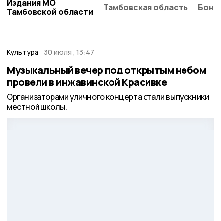
Издания МО
Тамбовская область
Бонд
Тамбовской области
Культура
30 июля , 13:47
Музыкальный вечер под открытым небом
провели в инжавинской Красивке
Организаторами уличного концерта стали выпускники
местной школы.