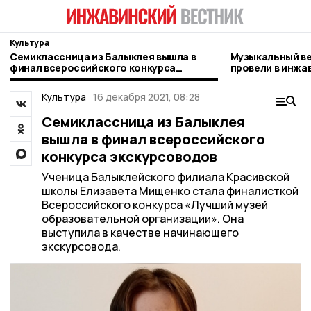
Культура
Семиклассница из Балыклея вышла в
Музыкальный ве
финал всероссийского конкурса
провели в инжа
экскурсоводов
Культура
16 декабря 2021, 08:28
Семиклассница из Балыклея
вышла в финал всероссийского
конкурса экскурсоводов
Ученица Балыклейского филиала Красивской
школы Елизавета Мищенко стала финалисткой
Всероссийского конкурса «Лучший музей
образовательной организации». Она
выступила в качестве начинающего
экскурсовода.