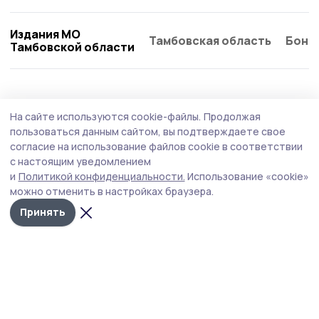
Издания МО
Тамбовская область
Бонд
Тамбовской области
Культура
8 июля , 09:29
На сайте используются cookie-файлы.
Продолжая
О традициях праздника Ивана Купалы
пользоваться данным сайтом, вы подтверждаете свое
рассказали инжавинским подросткам
согласие на использование файлов cookie в соответствии
с настоящим уведомлением
Фольклорный час, посвящённый народным традициям,
и
Политикой конфиденциальности.
Использование «cookie»
провела культработник посёлка Филатовский.
можно отменить в настройках браузера.
Принять