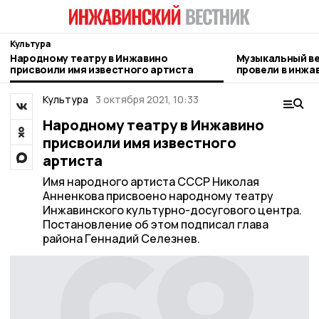
Культура
Народному театру в Инжавино
Музыкальный ве
присвоили имя известного артиста
провели в инжа
Культура
3 октября 2021, 10:33
Народному театру в Инжавино
присвоили имя известного
артиста
Имя народного артиста СССР Николая
Анненкова присвоено народному театру
Инжавинского культурно-досугового центра.
Постановление об этом подписал глава
района Геннадий Селезнев.