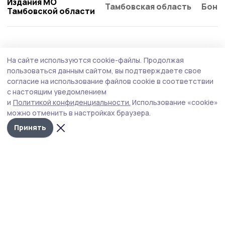
Издания МО
Тамбовская область
Бонд
Тамбовской области
Культура
8 июля , 09:29
На сайте используются cookie-файлы.
Продолжая
О традициях праздника Ивана Купалы
пользоваться данным сайтом, вы подтверждаете свое
рассказали инжавинским подросткам
согласие на использование файлов cookie в соответствии
с настоящим уведомлением
Фольклорный час, посвящённый народным традициям,
и
Политикой конфиденциальности.
Использование «cookie»
провела культработник посёлка Филатовский.
можно отменить в настройках браузера.
Принять