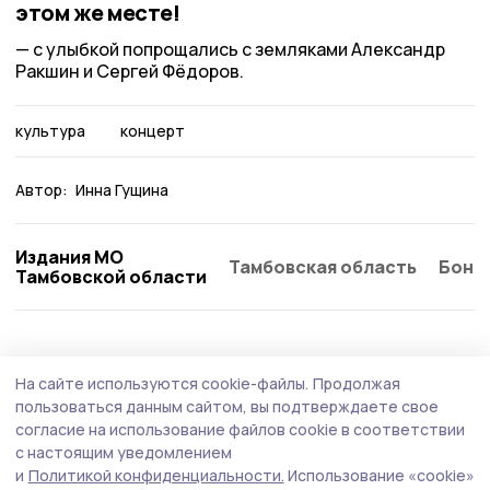
этом же месте!
с улыбкой попрощались с земляками Александр
Ракшин и Сергей Фёдоров.
культура
концерт
Автор:
Инна Гущина
Издания МО
Тамбовская область
Бонд
Тамбовской области
Культура
8 июля , 09:29
На сайте используются cookie-файлы.
Продолжая
О традициях праздника Ивана Купалы
пользоваться данным сайтом, вы подтверждаете свое
рассказали инжавинским подросткам
согласие на использование файлов cookie в соответствии
с настоящим уведомлением
Фольклорный час, посвящённый народным традициям,
и
Политикой конфиденциальности.
Использование «cookie»
провела культработник посёлка Филатовский.