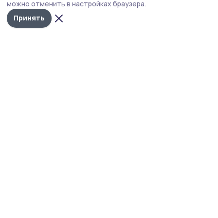
можно отменить в настройках браузера.
Принять
Фото: архив Олеси Симоновой
В Филатовском филиале Культурно-досугового
центра Инжавинского округа провели
фольклорный час для молодёжи. Его посвятили
одному из самых народных и красивых