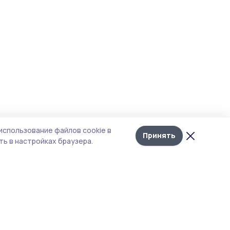
использование файлов cookie в
Принять
ь в настройках браузера.
тика конфиденциальности
 содержит сервисы, использующие
ies. Продолжая пользоваться данным
ом, вы подтверждаете свое согласие на
льзование файлов cookie в соответствии с
тоящим уведомлением и Политикой
иденциальности. Использование «cookie»