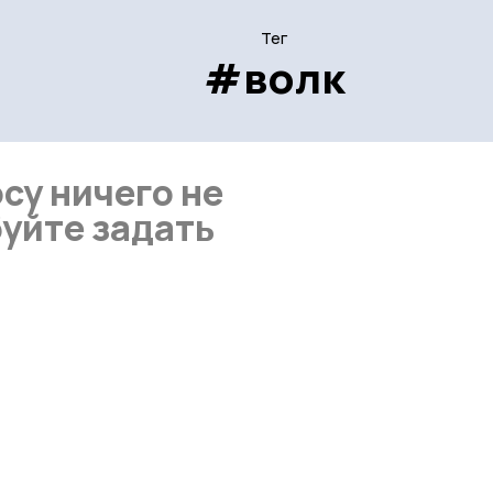
Тег
#волк
су ничего не
уйте задать