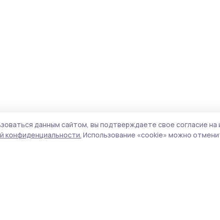
зоваться данным сайтом, вы подтверждаете свое согласие на 
й конфиденциальности.
Использование «cookie» можно отменит
Учредитель и издатель:
ООО «Издательский
Поли
дом «Тамбов»
Сайт
Адрес редакции:
392000, Тамбовская обл.,
cook
г.Тамбов, ш. Моршанское, д.14а
сайт
Номер телефона редакции:
8 (4752) 45-05-
испо
76
нас
Электронная почта редакции:
конф