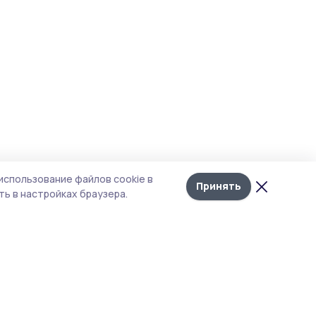
использование файлов cookie в
Принять
ь в настройках браузера.
тика конфиденциальности
 содержит сервисы, использующие
ies. Продолжая пользоваться данным
ом, вы подтверждаете свое согласие на
льзование файлов cookie в соответствии с
тоящим уведомлением и Политикой
иденциальности. Использование «cookie»