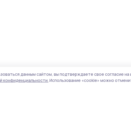
зоваться данным сайтом, вы подтверждаете свое согласие на 
й конфиденциальности.
Использование «cookie» можно отменит
Учредитель и издатель:
ООО «Издательский
Поли
дом «Тамбов»
Сайт
Адрес редакции:
392000, Тамбовская обл.,
cook
г.Тамбов, ш. Моршанское, д.14а
сайт
Номер телефона редакции:
8 (4752) 45-05-
испо
76
нас
Электронная почта редакции:
конф