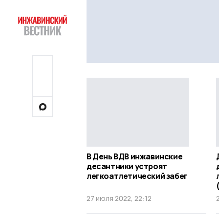
В День ВДВ инжавинские
десантники устроят
легкоатлетический забег
27 июля 2022, 22:12