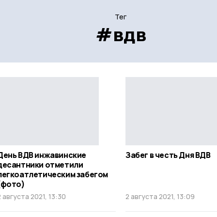
Тег
#вдв
День ВДВ инжавинские
Забег в честь Дня ВДВ
десантники отметили
легкоатлетическим забегом
(фото)
2 августа 2021, 13:30
2 августа 2021, 13:09