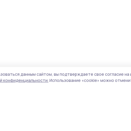
зоваться данным сайтом, вы подтверждаете свое согласие на 
й конфиденциальности.
Использование «cookie» можно отменит
Учредитель и издатель:
ООО «Издательский
Поли
дом «Тамбов»
Сайт
Адрес редакции:
392000, Тамбовская обл.,
cook
г.Тамбов, ш. Моршанское, д.14а
сайт
Номер телефона редакции:
8 (4752) 45-05-
испо
76
нас
Электронная почта редакции:
конф