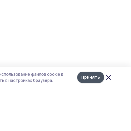
использование файлов cookie в
Принять
ь в настройках браузера.
тика конфиденциальности
 содержит сервисы, использующие
ies. Продолжая пользоваться данным
ом, вы подтверждаете свое согласие на
льзование файлов cookie в соответствии с
тоящим уведомлением и Политикой
иденциальности. Использование «cookie»