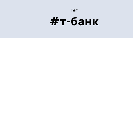
Тег
#т-банк