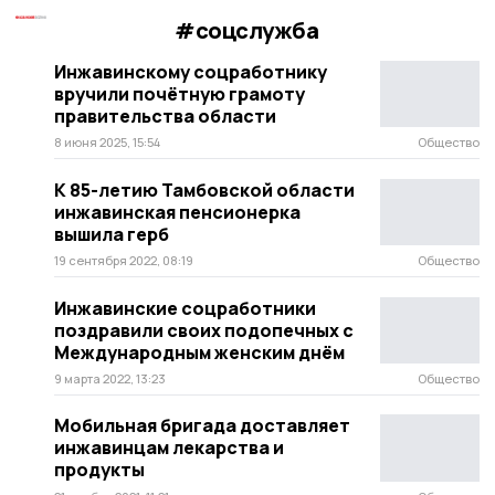
#соцслужба
Инжавинскому соцработнику
вручили почётную грамоту
правительства области
8 июня 2025, 15:54
Общество
К 85-летию Тамбовской области
инжавинская пенсионерка
вышила герб
19 сентября 2022, 08:19
Общество
Инжавинские соцработники
поздравили своих подопечных с
Международным женским днём
9 марта 2022, 13:23
Общество
Мобильная бригада доставляет
инжавинцам лекарства и
продукты