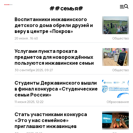
##семья#
Воспитанники инжавинского
детского дома обрели друзей и
веру в центре «Покров»
20 июня , 16:40
Общество
Услугами пункта проката
предметов для новорождённых
пользуются инжавинские семьи
30 сентября 2025, 09:27
Общество
Студенты Державинского вышли
в финал конкурса «Студенческие
семьи России»
11 июня 2025, 12:22
Образование
Стать участниками конкурса
«Это у нас семейное»
приглашают инжавинцев