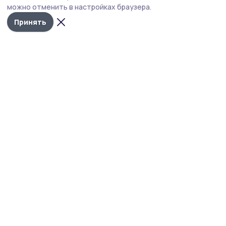
можно отменить в настройках браузера.
Принять
Инжавинский вестник
Новости
Истории
Карточки
Фотогалереи
Проекты
Новости компаний
Документы НПА
Объявления
Подписка на газету
Учредитель и издатель:
ООО «Издательский дом «Тамбов»