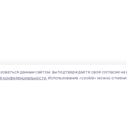
зоваться данным сайтом, вы подтверждаете свое согласие на 
й конфиденциальности.
Использование «cookie» можно отменит
Учредитель и издатель:
ООО «Издательский
Поли
дом «Тамбов»
Сайт
Адрес редакции:
392000, Тамбовская обл.,
cook
г.Тамбов, ш. Моршанское, д.14а
сайт
Номер телефона редакции:
8 (4752) 45-05-
испо
76
нас
Электронная почта редакции:
конф