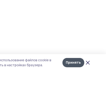
использование файлов cookie в
Принять
ь в настройках браузера.
тика конфиденциальности
 содержит сервисы, использующие
ies. Продолжая пользоваться данным
ом, вы подтверждаете свое согласие на
льзование файлов cookie в соответствии с
тоящим уведомлением и Политикой
иденциальности. Использование «cookie»