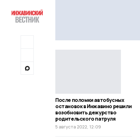
После поломки автобусных
остановок в Инжавино решили
возобновить дежурство
родительского патруля
5 августа 2022, 12:09