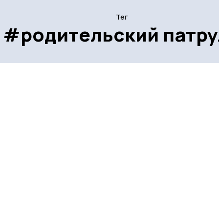
Тег
#родительский патру