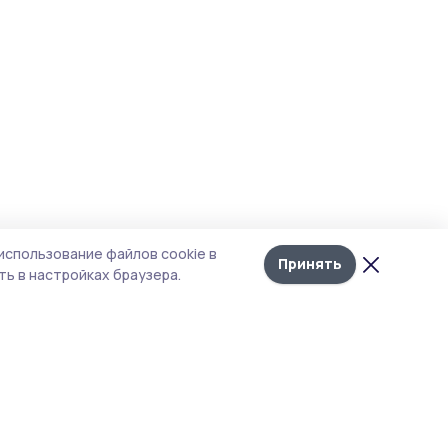
использование файлов cookie в
Принять
ь в настройках браузера.
тика конфиденциальности
 содержит сервисы, использующие
ies. Продолжая пользоваться данным
ом, вы подтверждаете свое согласие на
льзование файлов cookie в соответствии с
тоящим уведомлением и Политикой
иденциальности. Использование «cookie»