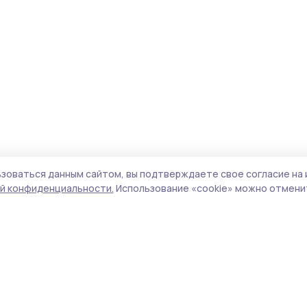
зоваться данным сайтом, вы подтверждаете свое согласие на 
й конфиденциальности.
Использование «cookie» можно отменит
Учредитель и издатель:
ООО «Издательский
Поли
дом «Тамбов»
Сайт
Адрес редакции:
392000, Тамбовская обл.,
cook
г.Тамбов, ш. Моршанское, д.14а
сайт
Номер телефона редакции:
8 (4752) 45-05-
испо
76
нас
Электронная почта редакции:
конф