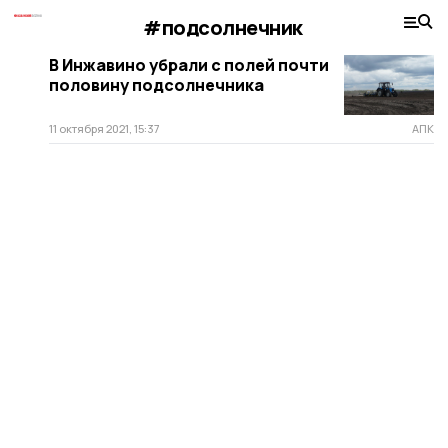
#подсолнечник
В Инжавино убрали с полей почти
половину подсолнечника
11 октября 2021, 15:37
АПК