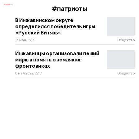
#патриоты
В Инжавинском округе
определился победитель игры
«Русский Витязь»
13 мая , 12:35
Общество
Инжавинцы организовали пеший
марш в память о земляках-
фронтовиках
6 мая 2022, 22:51
Общество